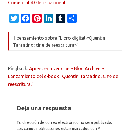
Comercial 4.0 Internacional
.
T
Fa
Pi
Li
T
C
w
c
nt
n
u
o
it
e
er
k
m
m
1 pensamiento sobre “
Libro digital «Quentin
te
b
es
e
bl
p
Tarantino: cine de reescritura»
”
r
o
t
dI
r
ar
o
n
ti
Pingback:
Aprender a ver cine » Blog Archive »
k
r
Lanzamiento del e-book “Quentin Tarantino. Cine de
reescritura.”
Deja una respuesta
Tu dirección de correo electrónico no será publicada.
Los campos obligatorios están marcados con
*