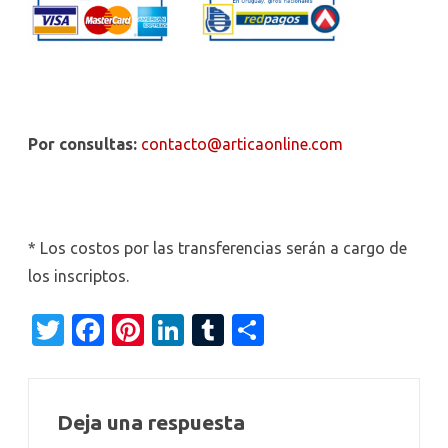
Por consultas:
contacto@articaonline.com
* Los costos por las transferencias serán a cargo de
los inscriptos.
T
Fa
Pi
Li
T
C
w
c
nt
n
u
o
it
e
er
k
m
m
te
b
es
e
bl
p
Deja una respuesta