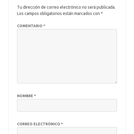
r
o
t
dI
r
ar
Tu dirección de correo electrónico no será publicada.
o
n
ti
Los campos obligatorios están marcados con
*
k
r
COMENTARIO
*
NOMBRE
*
CORREO ELECTRÓNICO
*