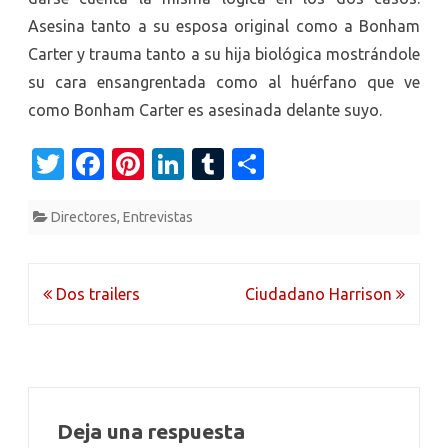
Asesina tanto a su esposa original como a Bonham
Carter y trauma tanto a su hija biológica mostrándole
su cara ensangrentada como al huérfano que ve
como Bonham Carter es asesinada delante suyo.
T
Fa
Pi
Li
T
C
w
c
nt
n
u
o
Directores
,
Entrevistas
it
e
er
k
m
m
te
b
es
e
bl
p
r
o
t
dI
r
ar
Navegación
Dos trailers
Ciudadano Harrison
o
n
ti
de
k
r
entradas
Deja una respuesta