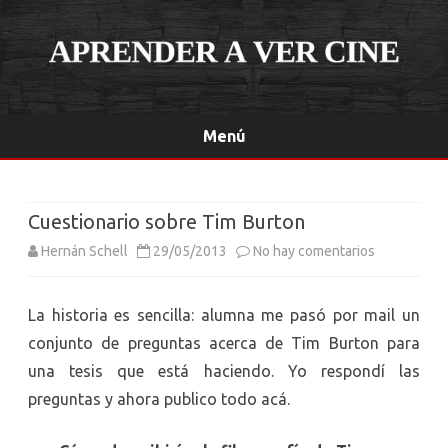
Menú
Saltar
contenido
Cuestionario sobre Tim Burton
en
Hernán Schell
29/05/2013
No hay comentarios
Cuestionari
La historia es sencilla: alumna me pasó por mail un
sobre
conjunto de preguntas acerca de Tim Burton para
Tim
una tesis que está haciendo. Yo respondí las
Burton
preguntas y ahora publico todo acá.