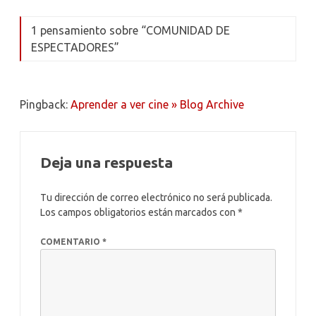
w
c
nt
n
u
o
it
e
er
k
m
m
1 pensamiento sobre “
COMUNIDAD DE
te
b
es
e
bl
p
ESPECTADORES
”
r
o
t
dI
r
ar
o
n
ti
Pingback:
Aprender a ver cine » Blog Archive
k
r
Deja una respuesta
Tu dirección de correo electrónico no será publicada.
Los campos obligatorios están marcados con
*
COMENTARIO
*