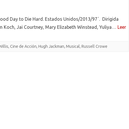
 Good Day to Die Hard. Estados Unidos/2013/97´. Dirigida
an Koch, Jai Courtney, Mary Elizabeth Winstead, Yuliya…
Leer
illis
,
Cine de Acción
,
Hugh Jackman
,
Musical
,
Russell Crowe