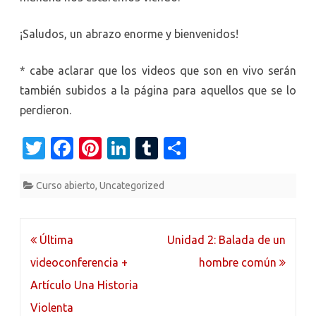
¡Saludos, un abrazo enorme y bienvenidos!
* cabe aclarar que los videos que son en vivo serán
también subidos a la página para aquellos que se lo
perdieron.
T
Fa
Pi
Li
T
C
w
c
nt
n
u
o
Curso abierto
,
Uncategorized
it
e
er
k
m
m
te
b
es
e
bl
p
r
o
t
dI
r
ar
Navegación
Última
Unidad 2: Balada de un
o
n
ti
de
videoconferencia +
hombre común
k
r
entradas
Artículo Una Historia
Violenta