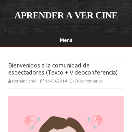
Menú
Saltar
contenido
Bienvenidos a la comunidad de
espectadores (Texto + Videoconferencia)
en
Hernán Schell
16/09/2014
78 comentarios
Bienvenidos
a
la
comunidad