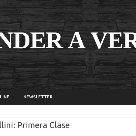
Saltar
contenido
LINE
NEWSLETTER
lini: Primera Clase
en
s