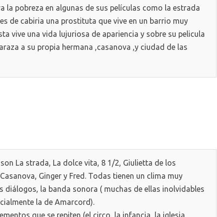
ra la pobreza en algunas de sus películas como la estrada
hes de cabiria una prostituta que vive en un barrio muy
ta vive una vida lujuriosa de apariencia y sobre su pelicula
baraza a su propia hermana ,casanova ,y ciudad de las
son La strada, La dolce vita, 8 1/2, Giulietta de los
 Casanova, Ginger y Fred. Todas tienen un clima muy
os diálogos, la banda sonora ( muchas de ellas inolvidables
cialmente la de Amarcord).
entos que se repiten (el circo, la infancia, la iglesia