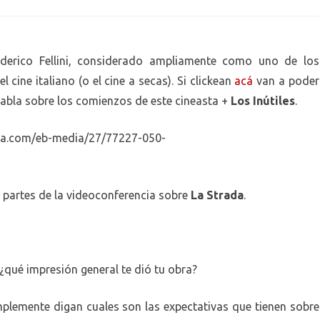
Curso
abierto
ederico Fellini, considerado ampliamente como uno de los
Federico
 cine italiano (o el cine a secas). Si clickean
acá
van a poder
Fellini:
habla sobre los comienzos de este cineasta +
Los Inútiles
.
Primera
Clase
 partes de la videoconferencia sobre
La Strada
.
, ¿qué impresión general te dió tu obra?
plemente digan cuales son las expectativas que tienen sobre