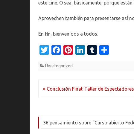
este cine. O sea, básicamente, porque están 
Aprovechen también para presentarse así 
En fin, bienvenidos a todos.
T
Fa
Pi
Li
T
C
w
c
nt
n
u
o
Uncategorized
it
e
er
k
m
m
te
b
es
e
bl
p
r
o
t
dI
r
ar
Navegación
Conclusión Final: Taller de Espectadores
o
n
ti
de
k
r
entradas
36 pensamiento sobre “
Curso abierto Fede